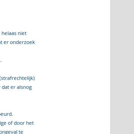
 helaas niet
ent er onderzoek
.
trafrechtelijk)
 dat er alsnog
beurd.
ge of door het
ongeval te