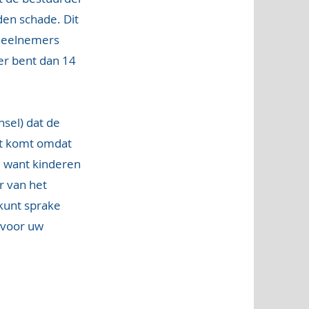
den schade. Dit
sdeelnemers
er bent dan 14
nsel) dat de
it komt omdat
, want kinderen
r van het
kunt sprake
k voor uw