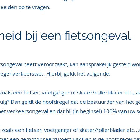
beelden op te vragen.
heid bij een fietsongeval
rsongeval heeft veroorzaakt, kan aansprakelijk gesteld wo
egenverkeerswet. Hierbij geldt het volgende:
oals een fietser, voetganger of skater/rollerblader etc.,
uig? Dan geldt de hoofdregel dat de bestuurder van het 
 het verkeersongeval en dat hij (in beginsel) 100% van uw s
zoals een fietser, voetganger of skater/rollerblader etc.,
met een gemotoriseerd voertuig? Dan is de hoofdregel da