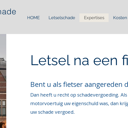
chade
HOME
Letselschade
Expertises
Kosten
Letsel na een 
Bent u als fietser aange
rede
n 
Dan heeft u recht op schadevergoeding. Als
motorvoertuig uw eigenschuld was, d
an kri
uw schade vergoed.