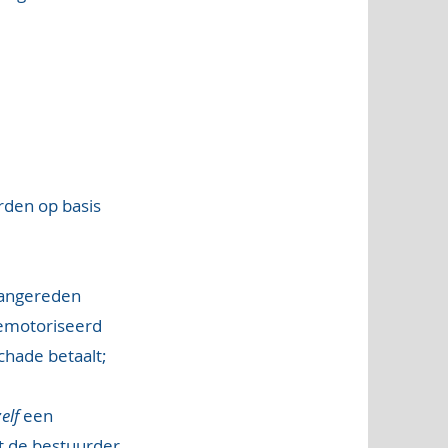
rden op basis
 aangereden
gemotoriseerd
chade betaalt;
zelf
een
t de bestuurder