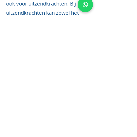
ook voor uitzendkrachten. Bij
uitzendkrachten kan zowel het
bedrijf van tewerkstelling als het
uitzendbureau aangesproken
worden. In sommige gevallen
kunnen deze regels zelfs voor
zelfstandigen zonder personeel
van toepassing zijn.
Uit het jaarverslag van de inspectie
SZW zou blijken dat vooral
uitzendkrachten een groter risico
lopen op een arbeidsongeval.
Wij kunnen u helpen bij het