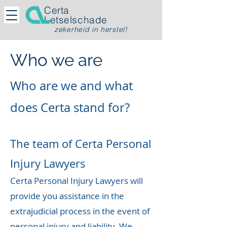
Certa
Letselschade
zekerheid in herstel!
Who we are
Who are we
and
what
does Certa stand for?
The tea
m of
Certa
Personal
Injury Lawyers
Certa Personal Injury Lawyers will
provide you assistance in the
extrajudicial process in the event of
personal injury and liability. We